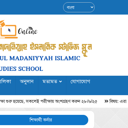
়ালিকা
অনুদান
মতামত
যোগাযোগ
শুরু হয়েছে, সকলেই পরীক্ষায় অংশগ্রহণ করুন ২৮/৬/২৫
বিষয়: এরাবিক ল্
শিক্ষার্থী কর্নার