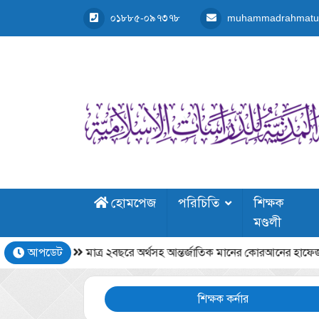
০১৮৮৫-০৯৭৩৭৮
muhammadrahmatul
হোমপেজ
পরিচিতি
শিক্ষক
মণ্ডলী
ে ভর্তি
আপডেট
মাত্র ২বছরে অর্থসহ আন্তর্জাতিক মানের কোরআনের হাফেজ হওয়া
শিক্ষক কর্নার