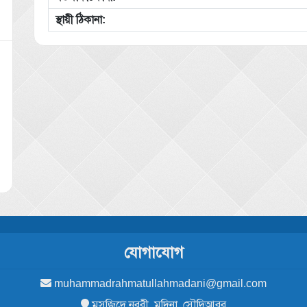
স্থায়ী ঠিকানা:
যোগাযোগ
muhammadrahmatullahmadani@gmail.com
মসজিদে নববী, মদিনা, সৌদিআরব