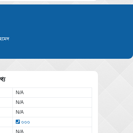
হমেদ
থ্য
N/A
N/A
N/A
০০০
N/A