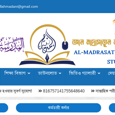
lahmadani@gmail.com
শিক্ষা বিভাগ
ডাউনলোড
ভিডিও গ্যালারী
দেয
র সুবর্ণ সুযোগ!
816757141755648640
সাপ্তাহিক পরীক্ষা 
কর্মচারী কর্নার